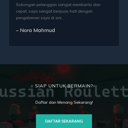
Sokongan pelanggan sangat membantu dan
cepat, saya sangat berpuas hati dengan
pengalaman saya di sini.
– Nora Mahmud
SIAP UNTUK BERMAIN?
Daftar dan Menang Sekarang!
DAFTAR SEKARANG