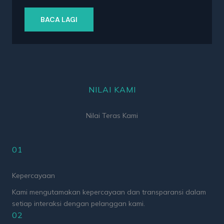
BACA LAGI
NILAI KAMI
Nilai Teras Kami
01
Kepercayaan
Kami mengutamakan kepercayaan dan transparansi dalam
setiap interaksi dengan pelanggan kami.
02