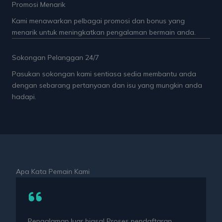
Promosi Menarik
Kami menawarkan pelbagai promosi dan bonus yang
menarik untuk meningkatkan pengalaman bermain anda.
Sokongan Pelanggan 24/7
Pasukan sokongan kami sentiasa sedia membantu anda
dengan sebarang pertanyaan dan isu yang mungkin anda
hadapi.
Apa Kata Pemain Kami
Pengalaman luar biasa! Proses pendaftaran