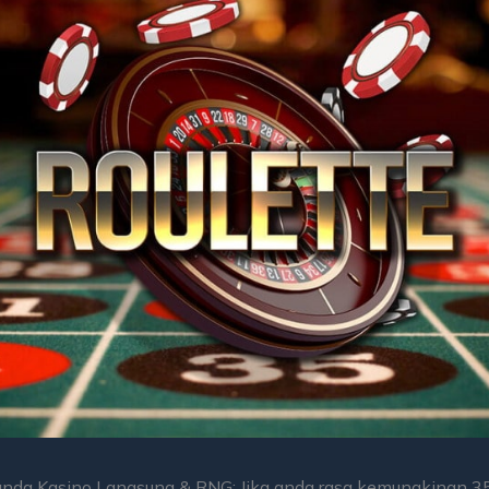
nda Kasino Langsung & RNG: Jika anda rasa kemungkinan 35