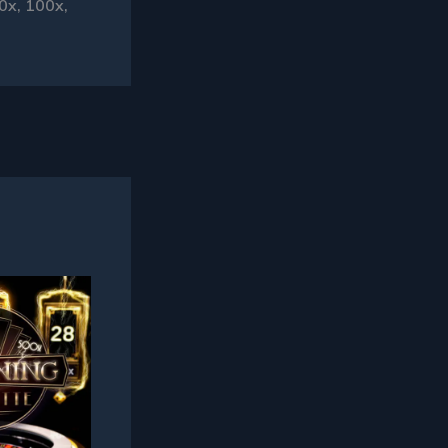
0x, 100x,