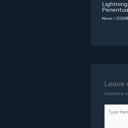
Lightnin
Penentua
News
/
2026
Leave
Alamat e-m
Type
here..